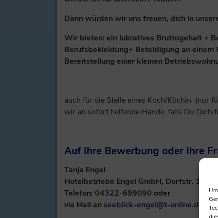
Dann würden wir uns freuen, dich in unse
Wir bieten: ein lukratives Bruttogehalt +
Berufsbekleidung+ Beteidigung an einem F
Bereitstellung einer kleinen Betriebswohnu
auch für die Stelle eines Koch/Köchin (nur 
wir ab sofort helfende Hände, falls Du Dich f
Auf Ihre Bewerbung oder Ihre Fra
Tanja Engel
Hotelbetriebe Engel GmbH, Dorfstr. 18; 
Um 
Telefon: 04322-699090 oder
Ger
via Mail an
seeblick-engel@t-online.de
Tec
die