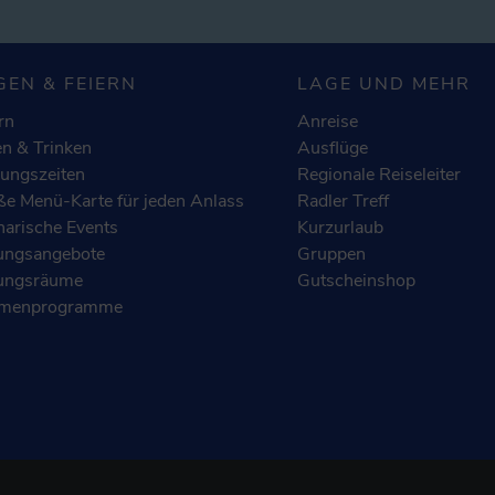
GEN & FEIERN
LAGE UND MEHR
rn
Anreise
n & Trinken
Ausflüge
ungszeiten
Regionale Reiseleiter
e Menü-Karte für jeden Anlass
Radler Treff
narische Events
Kurzurlaub
ungsangebote
Gruppen
ungsräume
Gutscheinshop
menprogramme