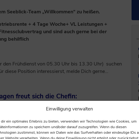
rem Seeblick-Team „Willkommen“ zu heißen.
 Betriebsrente + 4 Tage Woche+ VL Leistungen +
itnessclubvertrag und sind auch gerne bei der
ng behilflich
für den Frühdienst von 05.30 Uhr bis 13.30 Uhr) suchen
ür diese Position interessierst, melde Dich gerne…
gen freut sich die Chefin:
Einwilligung verwalten
24582 Mühbrook
dir ein optimales Erlebnis zu bieten, verwenden wir Technologien wie Cookies, um
äteinformationen zu speichern und/oder darauf zuzugreifen. Wenn du diesen
hnologien zustimmst, können wir Daten wie das Surfverhalten oder eindeutige IDs a
ser Website verarbeiten. Wenn du deine Einwilligung nicht erteilst oder zurückziehst