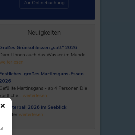
Zur Onlinebuchung
Neuigkeiten
Großes Grünkohlessen „satt“ 2026
Damit Ihnen auch das Wasser im Munde…
weiterlesen
Festliches, großes Martinsgans-Essen
2026
Gefüllte Martinsgans - ab 4 Personen Die
köstliche…
weiterlesen
Silvesterball 2026 im Seeblick
Silvester
weiterlesen
uf
,