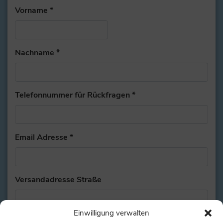
Vorname
*
Nachname
*
Telefonnummer für Rückfragen
*
Email Adresse
*
Versandadresse Straße
Einwilligung verwalten
PLZ
Ort