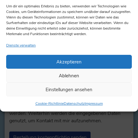
Um dir ein optimales Erlebnis zu bieten, verwenden wir Technologien wie
Cookies, um Geräteinformationen zu speichern und/oder darauf zuzugreifen.
Wenn du diesen Technologien zustimmst, können wir Daten wie das
Surfverhalten oder eindeutige IDs auf dieser Website verarbeiten. Wenn du
Art des Gutscheins, ggf. Termin zur Einlösung,
deine Einwilligung nicht erteilst oder zurückziehst, können bestimmte
sonstige Wünsche
*
Merkmale und Funktionen beeinträchtigt werden.
Dienste verwalten
Akzeptieren
Datenschutzerklärung
*
Ablehnen
Ich erkläre mich damit einverstanden, dass alle
Einstellungen ansehen
eingegebenen Daten und meine IP-Adresse zum
Zweck der Spamvermeidung durch das Programm
Cookie-Richtlinie
Datenschutz
Impressum
Akismet in den USA überprüft und gespeichert
werden. Weiterhin werden die eingegebenen Daten
genutzt, um Kontakt mit mir aufzunehmen.