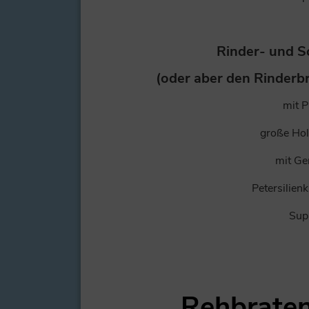
Rinder- und S
(oder aber den Rinderb
mit 
große Hol
mit Ge
Petersilien
Sup
Rehbraten