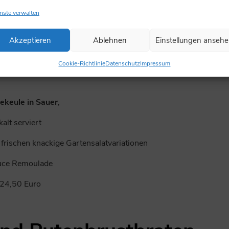
nste verwalten
ce Hollandaise
Akzeptieren
Ablehnen
Einstellungen anseh
pe und Dessert
45,00 Euro
Cookie-Richtlinie
Datenschutz
Impressum
ekeule in Sauer
,
kalt serviert
 frischen knackige Gartensalatvariationen
uce Remoulade
24,50 Euro