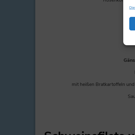
Die
Sau
Sup
Gäns
mit heißen Bratkartoffeln und
Sa