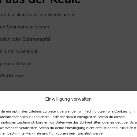
n und zuckerglasierten Weintrauben
nd Sahnepreiselbeeren
irsich oder Schmorapfel
hl und Rosenkohl
pe und Dessert
45,00 Euro
Einwilligung verwalten
nenschenkel an
dir ein optimales Erlebnis zu bieten, verwenden wir Technologien wie Cookies, um
n-Cointreau-Sauce
äteinformationen zu speichern und/oder darauf zuzugreifen. Wenn du diesen
hnologien zustimmst, können wir Daten wie das Surfverhalten oder eindeutige IDs a
toffeln und Kartoffelkroketten
ser Website verarbeiten. Wenn du deine Einwilligung nicht erteilst oder zurückziehst
nen bestimmte Merkmale und Funktionen beeinträchtigt werden.
felrotkohl und Blumenkohl