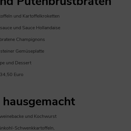
und Putenbrustbraten
toffeln und Kartoffelkroketten
auce und Sauce Hollandaise
ebratene Champignons
steiner Gemüseplatte
pe und Dessert
34,50 Euro
, hausgemacht
chweinebacke und Kochwurst
ünkohl-Schwenkkartoffeln,