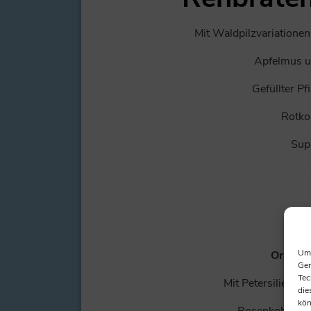
Mit Waldpilzvariatione
Apfelmus u
Gefüllter Pf
Rotko
Sup
Fasa
Um 
Orange
Ger
Tec
Mit Petersilienkar
die
kön
Rosenkohl, Ap