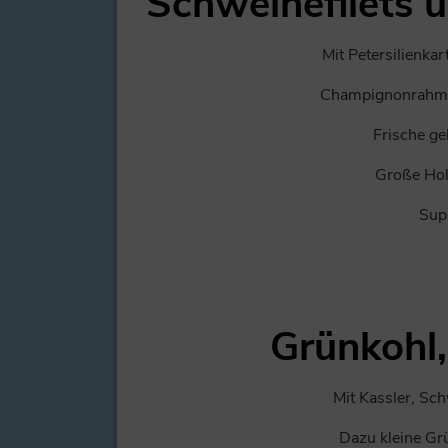
Schweinefilets 
Mit Petersilienkar
Champignonrahms
Frische g
Große Hol
Sup
Grünkohl
Mit Kassler, S
Dazu kleine Gr