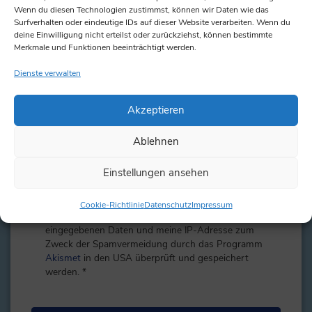
Wenn du diesen Technologien zustimmst, können wir Daten wie das
Surfverhalten oder eindeutige IDs auf dieser Website verarbeiten. Wenn du
deine Einwilligung nicht erteilst oder zurückziehst, können bestimmte
Merkmale und Funktionen beeinträchtigt werden.
Name
*
Dienste verwalten
Email
*
Akzeptieren
Ablehnen
Website
Einstellungen ansehen
Cookie-Richtlinie
Datenschutz
Impressum
Ich erkläre mich damit einverstanden, dass alle
eingegebenen Daten und meine IP-Adresse zum
Zweck der Spamvermeidung durch das Programm
Akismet
in den USA überprüft und gespeichert
werden.
*