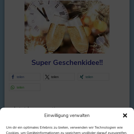
Super Geschenkidee!!
teilen
teilen
teilen
teilen
Jetzt kommentieren:
Einwilligung verwalten
Alternative:
Um dir ein optimales Erlebnis zu bieten, verwenden wir Technologien wie
Cookies, um Geräteinformationen zu speichern und/oder darauf zuzugreifen.