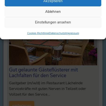
Akzeptieren
Ablehnen
Einstellungen ansehen
Cookie-Richtlinie
Datenschutz
Impressum
Gut gelaunte Gästeflüsterer mit
Lachfalten für den Service
Gastgeber (m/w/d) im Restaurant Lächelnde
Servicekräfte mit guten Nerven in Teilzeit oder
Vollzeit für den Service…
weiterlesen