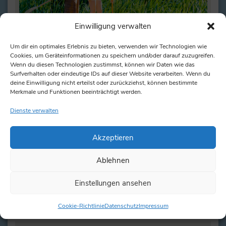
Einwilligung verwalten
Um dir ein optimales Erlebnis zu bieten, verwenden wir Technologien wie
Stand Up Paddling
Cookies, um Geräteinformationen zu speichern und/oder darauf zuzugreifen.
Wenn du diesen Technologien zustimmst, können wir Daten wie das
SUP Boards im Hotel Seeblick Engel am Einfelder
Surfverhalten oder eindeutige IDs auf dieser Website verarbeiten. Wenn du
See mieten Stand Up Paddling macht Spaß und ist
deine Einwilligung nicht erteilst oder zurückziehst, können bestimmte
Merkmale und Funktionen beeinträchtigt werden.
gesund.…
Dienste verwalten
weiterlesen
Akzeptieren
Tretboote
Ablehnen
Einstellungen ansehen
weiterlesen
Cookie-Richtlinie
Datenschutz
Impressum