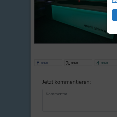
Die
teilen
teilen
teilen
Jetzt kommentieren:
Alternative: