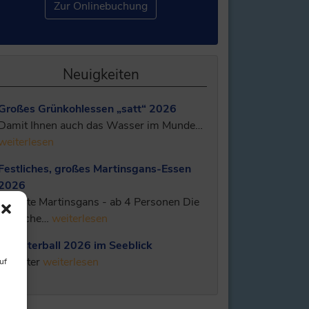
Zur Onlinebuchung
Neuigkeiten
Großes Grünkohlessen „satt“ 2026
Damit Ihnen auch das Wasser im Munde…
weiterlesen
Festliches, großes Martinsgans-Essen
2026
Gefüllte Martinsgans - ab 4 Personen Die
köstliche…
weiterlesen
Silvesterball 2026 im Seeblick
Silvester
weiterlesen
uf
,