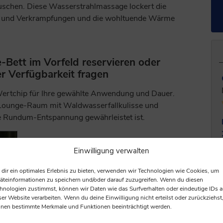
schen. Diese Wasserstrahlmassage lockert die
n und Verkrampfungen und die wohltuende Wärme
Bett im Vorfeld reservieren oder
er Verfügbarkeit fragen
ertchip für Ihre gewählte Anwendung und Dauer.
n Lounge-Raum mit Waldwasserfallkulisse und
e Rundum-Entspannung gewährleistet ist.
Einwilligung verwalten
dir ein optimales Erlebnis zu bieten, verwenden wir Technologien wie Cookies, um
äteinformationen zu speichern und/oder darauf zuzugreifen. Wenn du diesen
hnologien zustimmst, können wir Daten wie das Surfverhalten oder eindeutige IDs a
ser Website verarbeiten. Wenn du deine Einwilligung nicht erteilst oder zurückziehst
nen bestimmte Merkmale und Funktionen beeinträchtigt werden.