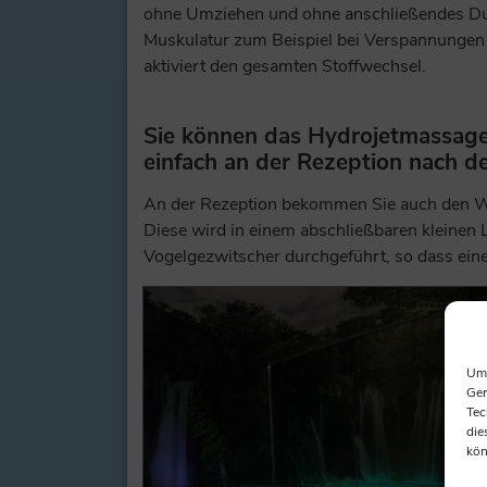
ohne Umziehen und ohne anschließendes Du
Muskulatur zum Beispiel bei Verspannunge
aktiviert den gesamten Stoffwechsel.
Sie können das Hydrojetmassage-
einfach an der Rezeption nach d
An der Rezeption bekommen Sie auch den W
Diese wird in einem abschließbaren kleine
Vogelgezwitscher durchgeführt, so dass ein
Um 
Ger
Tec
die
kön