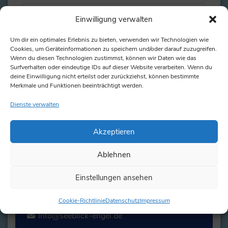
Einwilligung verwalten
Ich erkläre mich damit einverstanden, dass alle
Um dir ein optimales Erlebnis zu bieten, verwenden wir Technologien wie
eingegebenen Daten und meine IP-Adresse zum
Cookies, um Geräteinformationen zu speichern und/oder darauf zuzugreifen.
Zweck der Spamvermeidung durch das Programm
Wenn du diesen Technologien zustimmst, können wir Daten wie das
Akismet
in den USA überprüft und gespeichert
Surfverhalten oder eindeutige IDs auf dieser Website verarbeiten. Wenn du
werden.
*
deine Einwilligung nicht erteilst oder zurückziehst, können bestimmte
Merkmale und Funktionen beeinträchtigt werden.
Dienste verwalten
Akzeptieren
Ablehnen
Kontakt
Einstellungen ansehen
+49 4322 699090
Cookie-Richtlinie
Datenschutz
Impressum
Info@seeblick-engel.de