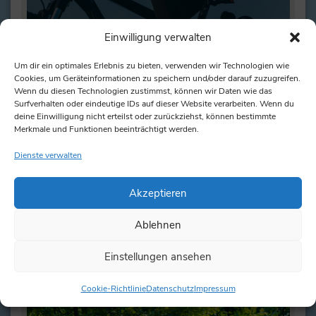
Einwilligung verwalten
Um dir ein optimales Erlebnis zu bieten, verwenden wir Technologien wie
Cookies, um Geräteinformationen zu speichern und/oder darauf zuzugreifen.
Wenn du diesen Technologien zustimmst, können wir Daten wie das
Surfverhalten oder eindeutige IDs auf dieser Website verarbeiten. Wenn du
deine Einwilligung nicht erteilst oder zurückziehst, können bestimmte
Merkmale und Funktionen beeinträchtigt werden.
Dienste verwalten
Pumptrack in Mühbrook
Nur ca. 500 Meter vom Hotel Seeblick Engel entsteht
Akzeptieren
eine Pumptrack. Eine Pumptrack ist eine asphaltierte
Wellenbahn…
Ablehnen
weiterlesen
Einstellungen ansehen
Cookie-Richtlinie
Datenschutz
Impressum