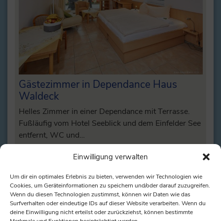
Gästezimmer in Dependance Haus
Waldeck
Helles Zimmer in einer Dependance mit Terrasse.
Fußläufig vom Hotel Seeblick und dem Einfelder See
entfernt, WC und…
Einwilligung verwalten
weiterlesen
Um dir ein optimales Erlebnis zu bieten, verwenden wir Technologien wie
Cookies, um Geräteinformationen zu speichern und/oder darauf zuzugreifen.
Wenn du diesen Technologien zustimmst, können wir Daten wie das
Surfverhalten oder eindeutige IDs auf dieser Website verarbeiten. Wenn du
deine Einwilligung nicht erteilst oder zurückziehst, können bestimmte
Merkmale und Funktionen beeinträchtigt werden.