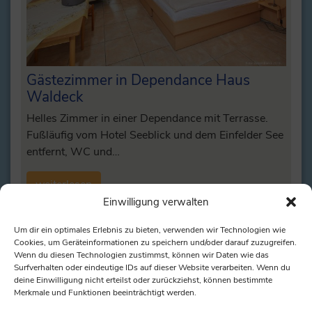
Gästezimmer in Dependance Haus
Waldeck
Helles Zimmer in einer Dependance mit Terrasse.
Fußläufig vom Hotel Seeblick und dem Einfelder See
entfernt, WC und…
weiterlesen
Einwilligung verwalten
Um dir ein optimales Erlebnis zu bieten, verwenden wir Technologien wie
Cookies, um Geräteinformationen zu speichern und/oder darauf zuzugreifen.
Wenn du diesen Technologien zustimmst, können wir Daten wie das
Surfverhalten oder eindeutige IDs auf dieser Website verarbeiten. Wenn du
deine Einwilligung nicht erteilst oder zurückziehst, können bestimmte
Merkmale und Funktionen beeinträchtigt werden.